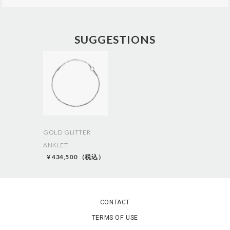
A
d
d
SUGGESTIONS
i
t
i
o
n
a
l
I
n
f
o
GOLD GLITTER
r
ANKLET
m
¥ 434,500 （税込）
a
t
i
o
n
CONTACT
TERMS OF USE