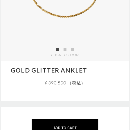
j
p
/
5
G
U
0
0
1
5
CLICK TO ZOOM
.
h
t
GOLD GLITTER ANKLET
m
l
¥ 390,500 （税込）
A
この商品は現在、ご購入いただけません。
こちらの商品は
5
個までのご注文に限らせていただきます
d
ご注文はこの範囲内でお願いいたします。
ADD TO CART