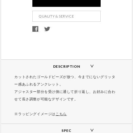
d
t
QUALITY & SERVICE
o
c
a
r
t
o
p
DESCRIPTION
t
カットされたゴールドビーズが放つ、今までにないグリッタ
i
ー感あふれるアンクレット。
o
アジャスター部分を受け側に通して折り返し、お好みに合わ
n
せて長さ調整が可能なデザインです。
s
※ラッピングイメージは
こちら
SPEC