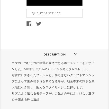
d
t
QUALITY & SERVICE
o
c
a
r
t
o
p
DESCRIPTION
t
コマの一つひとつに幸運の象徴であるホースシューをデザイ
i
ンした、SJXオリジナルのチェインが光るブレスレット。
o
緻密に計算されたフォルムと、揺るぎないクラフトマンシッ
n
プによって生み出される精巧な造形が、地金本来の輝きを最
s
大限に引き出し、腕元をスタイリッシュに飾ります。
リズムよく連なるモチーフが、力強さの中にさりげない遊び
心を湛える粋な逸品。