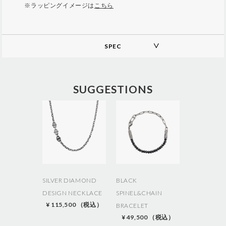
※ラッピングイメージは
こちら
SPEC
A
d
d
SUGGESTIONS
i
t
i
o
n
a
l
I
n
f
o
SILVER DIAMOND
BLACK
r
DESIGN NECKLACE
SPINEL&CHAIN
m
¥ 115,500 （税込）
a
BRACELET
t
¥ 49,500 （税込）
i