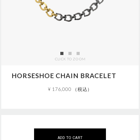
j
p
/
5
S
U
0
0
9
7
CLICK TO ZOOM
.
h
t
HORSESHOE CHAIN BRACELET
m
l
¥ 176,000 （税込）
A
この商品は現在、ご購入いただけません。
こちらの商品は
5
個までのご注文に限らせていただきます
d
ご注文はこの範囲内でお願いいたします。
ADD TO CART