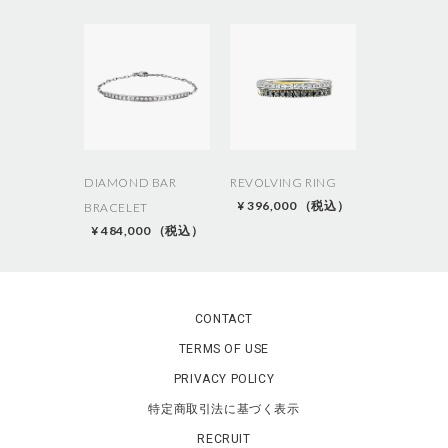
o
n
DIAMOND BAR
REVOLVING RING
¥ 396,000 （税込）
BRACELET
¥ 484,000 （税込）
CONTACT
TERMS OF USE
PRIVACY POLICY
特定商取引法に基づく表示
RECRUIT