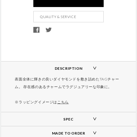
d
t
QUALITY & SERVICE
o
c
a
r
t
o
p
DESCRIPTION
t
表面全体に輝きの良いダイヤモンドを敷き詰めたTAGチャー
i
ム。 存在感のあるチャームでラグジュアリーな印象に。
o
n
※ラッピングイメージは
こちら
s
SPEC
MADE TO ORDER