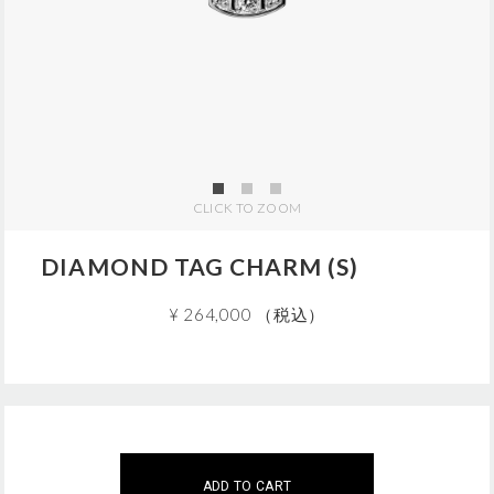
j
p
/
5
Z
C
0
1
1
7
CLICK TO ZOOM
.
h
t
DIAMOND TAG CHARM (S)
m
l
¥ 264,000 （税込）
A
この商品は現在、ご購入いただけません。
こちらの商品は
5
個までのご注文に限らせていただきます
d
ご注文はこの範囲内でお願いいたします。
ADD TO CART