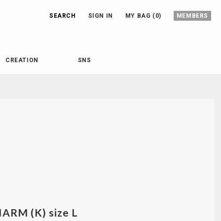
SEARCH
SIGN IN
MY BAG (0)
MEMBERS
CREATION
SNS
ARM (K) size L