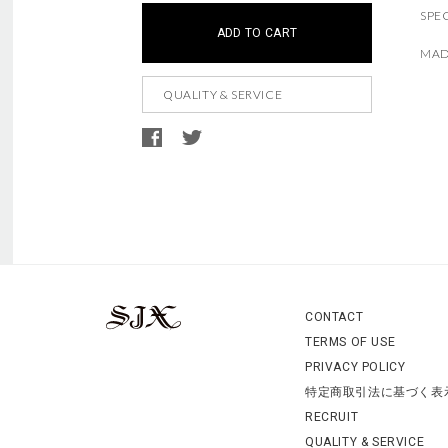
この商品は現在、ご購入いただけません。
こちらの商品は
5
個までのご注文に限らせていただき
SPE
t
i
ADD TO CART
o
a
MAD
c
t
a
i
QUALITY & SERVICE
r
o
t
n
o
s
p
t
i
o
A
d
n
d
CONTACT
s
i
TERMS OF USE
t
i
PRIVACY POLICY
o
特定商取引法に基づく表
n
a
RECRUIT
l
QUALITY & SERVICE