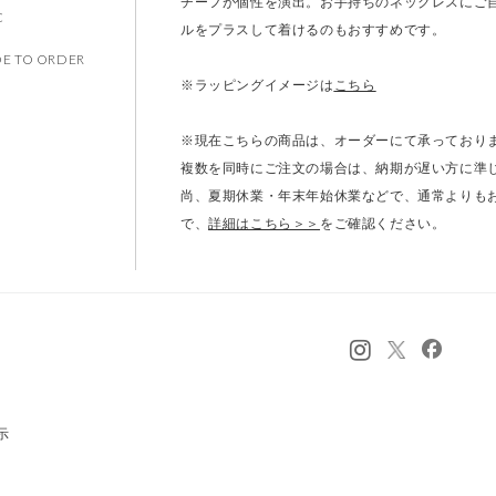
ます。ご注文はこの範囲内でお願いいたします。
チーフが個性を演出。お手持ちのネックレスにご
C
ルをプラスして着けるのもおすすめです。
E TO ORDER
※ラッピングイメージは
こちら
※現在こちらの商品は、オーダーにて承っておりま
複数を同時にご注文の場合は、納期が遅い方に準
尚、夏期休業・年末年始休業などで、通常よりも
で、
詳細はこちら＞＞
をご確認ください。
示