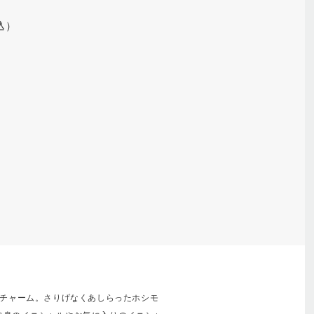
税込）
ルチャーム。さりげなくあしらったホシモ