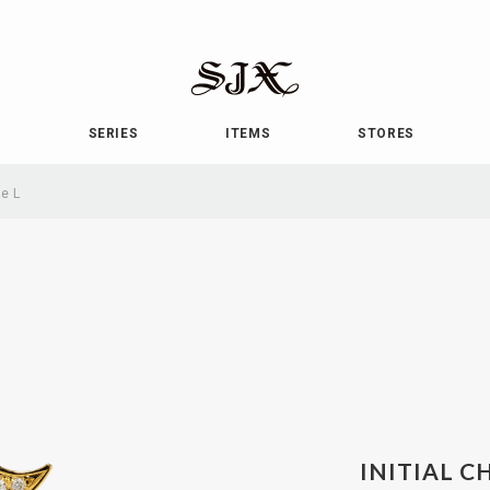
SJX
OFFICIAL
E
SERIES
ITEMS
STORES
ze L
INITIAL CH