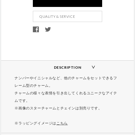
d
t
QUALITY & SERVICE
o
c
a
r
t
o
p
DESCRIPTION
t
ナンバーやイニシャルなど、他のチャームをセットできるフ
i
レーム型のチャーム。
o
チャームの様々な表情を引き出してくれるユニークなアイテ
n
ムです。
s
※画像のスターチャームとチェインは別売りです。
※ラッピングイメージは
こちら