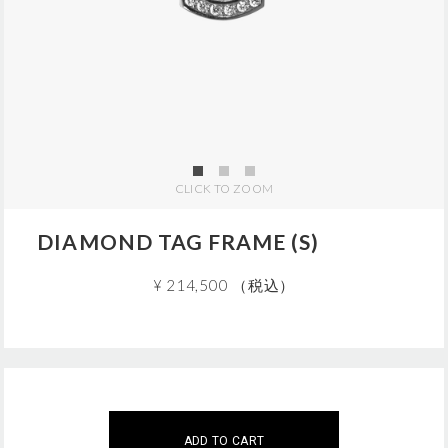
j
p
/
5
Z
C
0
1
5
6
CLICK TO ZOOM
.
h
t
DIAMOND TAG FRAME (S)
m
l
¥ 214,500 （税込）
A
この商品は現在、ご購入いただけません。
こちらの商品は
5
個までのご注文に限らせていただきます
d
ご注文はこの範囲内でお願いいたします。
ADD TO CART