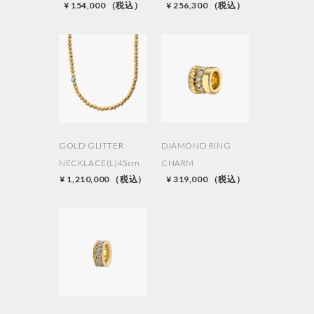
¥ 154,000 （税込）
¥ 256,300 （税込）
a
t
i
o
n
GOLD GLITTER
DIAMOND RING
NECKLACE(L)45cm
CHARM
¥ 1,210,000 （税込）
¥ 319,000 （税込）