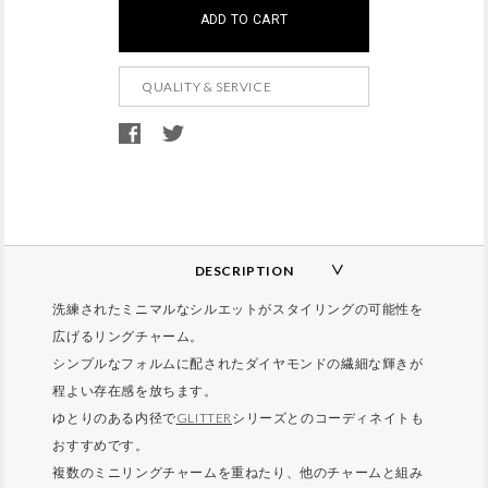
d
ご注文はこの範囲内でお願いいたします。
ADD TO CART
d
t
QUALITY & SERVICE
o
c
a
r
t
o
p
DESCRIPTION
t
洗練されたミニマルなシルエットがスタイリングの可能性を
i
広げるリングチャーム。
o
シンプルなフォルムに配されたダイヤモンドの繊細な輝きが
n
程よい存在感を放ちます。
s
ゆとりのある内径で
GLITTER
シリーズとのコーディネイトも
おすすめです。
複数のミニリングチャームを重ねたり、他のチャームと組み