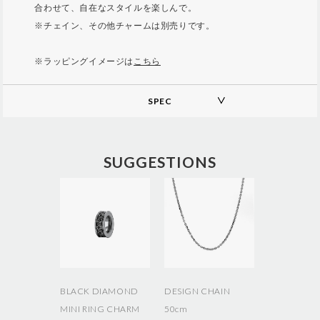
合わせて、自在なスタイルを楽しんで。
※チェイン、その他チャームは別売りです。
※ラッピングイメージは
こちら
SPEC
A
d
d
SUGGESTIONS
i
t
i
o
n
a
l
I
n
f
o
BLACK DIAMOND
DESIGN CHAIN
r
MINI RING CHARM
50cm
m