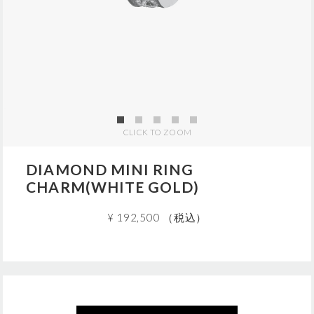
j
p
/
5
Z
C
0
2
5
7
CLICK TO ZOOM
.
h
t
DIAMOND MINI RING
m
CHARM(WHITE GOLD)
l
¥ 192,500 （税込）
A
この商品は現在、ご購入いただけません。
こちらの商品は
5
個までのご注文に限らせていただきます