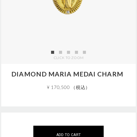
j
p
/
5
Z
C
0
2
6
5
CLICK TO ZOOM
.
h
t
DIAMOND MARIA MEDAI CHARM
m
l
¥ 170,500 （税込）
A
この商品は現在、ご購入いただけません。
こちらの商品は
5
個までのご注文に限らせていただきます
d
ご注文はこの範囲内でお願いいたします。
ADD TO CART