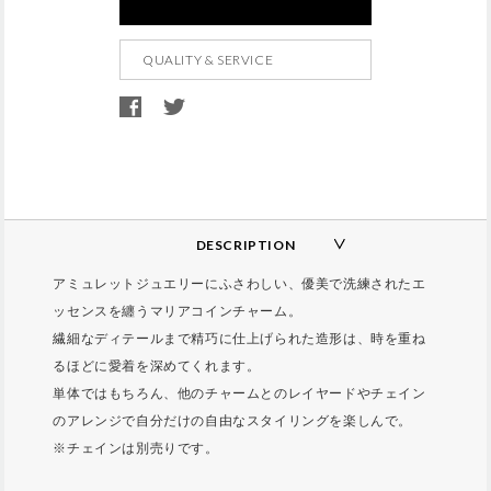
d
t
QUALITY & SERVICE
o
c
a
r
t
o
p
DESCRIPTION
t
アミュレットジュエリーにふさわしい、優美で洗練されたエ
i
ッセンスを纏うマリアコインチャーム。
o
繊細なディテールまで精巧に仕上げられた造形は、時を重ね
n
るほどに愛着を深めてくれます。
s
単体ではもちろん、他のチャームとのレイヤードやチェイン
のアレンジで自分だけの自由なスタイリングを楽しんで。
※チェインは別売りです。