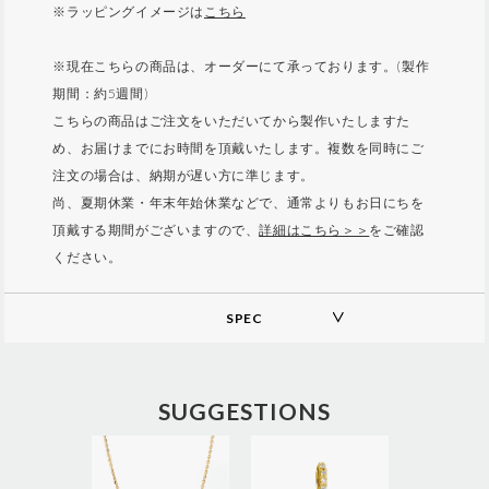
※ラッピングイメージは
こちら
※現在こちらの商品は、オーダーにて承っております。(製作
期間：約5週間)
こちらの商品はご注文をいただいてから製作いたしますた
め、お届けまでにお時間を頂戴いたします。複数を同時にご
注文の場合は、納期が遅い方に準じます。
尚、夏期休業・年末年始休業などで、通常よりもお日にちを
頂戴する期間がございますので、
詳細はこちら＞＞
をご確認
ください。
SPEC
A
d
d
SUGGESTIONS
i
t
i
o
n