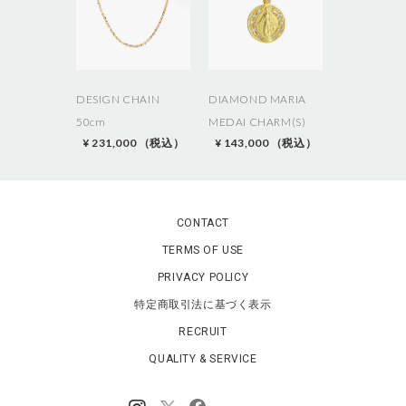
a
l
I
n
f
o
DESIGN CHAIN
DIAMOND MARIA
r
50cm
MEDAI CHARM(S)
m
¥ 231,000 （税込）
¥ 143,000 （税込）
a
t
i
o
n
CONTACT
TERMS OF USE
PRIVACY POLICY
特定商取引法に基づく表示
RECRUIT
QUALITY & SERVICE