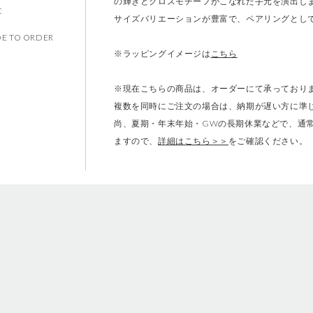
の輝きとクロスモチーフがこなれた手元を演出し
C
サイズバリエーションが豊富で、ペアリングとし
ます。ご注文はこの範囲内でお願いいたします。
E TO ORDER
※ラッピングイメージは
こちら
※現在こちらの商品は、オーダーにて承っておりま
複数を同時にご注文の場合は、納期が遅い方に準
尚、夏期・年末年始・GWの長期休業などで、通
ますので、
詳細はこちら＞＞
をご確認ください。