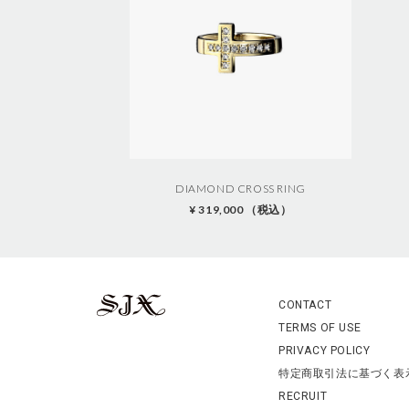
I
n
f
o
r
m
a
t
i
o
n
DIAMOND CROSS RING
¥ 319,000 （税込）
CONTACT
TERMS OF USE
PRIVACY POLICY
特定商取引法に基づく表
RECRUIT