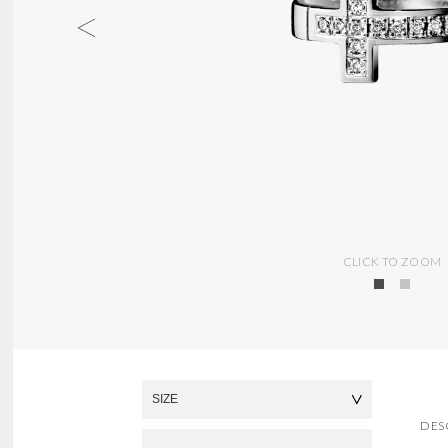
x
.
j
p
/
5
Z
R
0
0
7
8
.
h
t
CLICK TO ZOOM
m
l
A
d
DES
サイズを選択してください
V
d