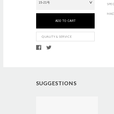
SPE
a
t
r
o
この商品は現在、ご購入いただけません。
こちらの商品は
5
個までのご注文に限らせていただき
MAD
i
c
ADD TO CART
a
a
t
r
i
t
QUALITY & SERVICE
o
o
n
p
s
t
i
o
A
d
n
d
s
SUGGESTIONS
i
t
i
o
n
a
l