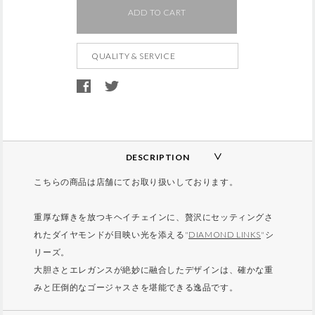
d
ADD TO CART
t
o
QUALITY & SERVICE
c
a
r
t
o
p
DESCRIPTION
t
こちらの商品は店舗にてお取り扱いしております。
i
o
重厚な輝きを放つキヘイチェインに、贅沢にセッティングさ
n
れたダイヤモンドが目映い光を添える"
DIAMOND LINKS
"シ
s
リーズ。
大胆さとエレガンスが絶妙に融合したデザインは、確かな重
みと圧倒的なゴージャスさを堪能できる逸品です。