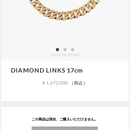
j
p
/
5
Z
U
0
1
0
9
CLICK TO ZOOM
.
h
t
DIAMOND LINKS 17cm
m
l
¥ 1,672,000 （税込）
A
この商品は現在、ご購入いただけません。
d