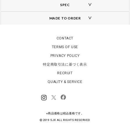
SPEC
MADE TO ORDER
A
d
d
CONTACT
i
TERMS OF USE
t
i
PRIVACY POLICY
o
n
特定商取引法に基づく表示
a
RECRUIT
l
I
QUALITY & SERVICE
n
f
o
r
m
a
※商品価格は税込価格です。
t
i
2019 SJX ALL RIGHTS RESERVED
o