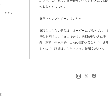
ます。ご注文はこの範囲内でお願いいたします。
がクールな印象に。お手持ちのネックレスにご自
C
のもおすすめです。
E TO ORDER
※ラッピングイメージは
こちら
※現在こちらの商品は、オーダーにて承っておりま
複数を同時にご注文の場合は、納期が遅い方に準
尚、夏期・年末年始・GWの長期休業などで、通
ますので、
詳細はこちら＞＞
をご確認ください。
示