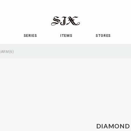
SJX
OFFICIAL
E
SERIES
ITEMS
STORES
HARM(6)
DIAMOND 