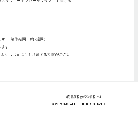
身のラッキーナンバーをプラスして着ける
す。(製作期間：約5週間)
じます。
常よりもお日にちを頂戴する期間がござい
※商品価格は税込価格です。
2019 SJX ALL RIGHTS RESERVED