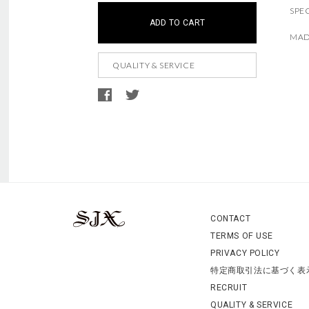
この商品は現在、ご購入いただけません。
こちらの商品は
5
個までのご注文に限らせていただき
SPE
t
i
ADD TO CART
o
a
MAD
c
t
a
i
QUALITY & SERVICE
r
o
t
n
o
s
p
t
i
o
A
d
n
d
CONTACT
s
i
TERMS OF USE
t
i
PRIVACY POLICY
o
特定商取引法に基づく表
n
a
RECRUIT
l
QUALITY & SERVICE