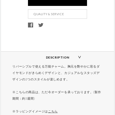
d
t
QUALITY & SERVICE
o
c
a
r
t
o
p
DESCRIPTION
t
リバーシブルで使える万能チャーム。胸元を艶やかに彩るダ
i
イヤモンドがきらめくデザインと、カジュアルなスタッズデ
o
ザインの2つのスタイルが楽しめます。
n
s
※こちらの商品は、ただ今オーダーを承っております。(製作
期間：約5週間)
※ラッピングイメージは
こちら