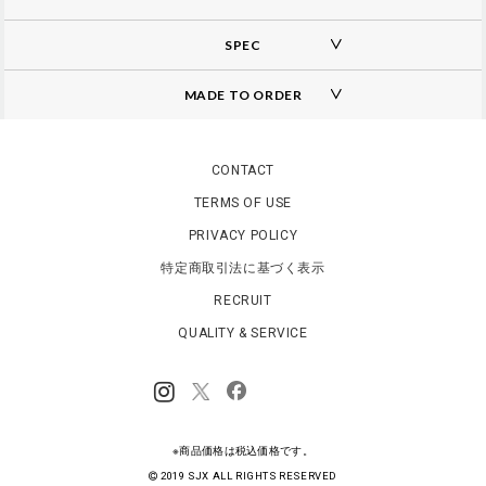
SPEC
MADE TO ORDER
A
d
d
CONTACT
i
TERMS OF USE
t
i
PRIVACY POLICY
o
n
特定商取引法に基づく表示
a
RECRUIT
l
I
QUALITY & SERVICE
n
f
o
r
m
a
※商品価格は税込価格です。
t
i
2019 SJX ALL RIGHTS RESERVED