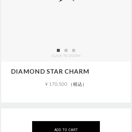
j
p
/
6
Z
C
0
1
3
7
CLICK TO ZOOM
.
h
t
DIAMOND STAR CHARM
m
l
¥ 170,500 （税込）
A
この商品は現在、ご購入いただけません。
こちらの商品は
5
個までのご注文に限らせていただきます
d
ご注文はこの範囲内でお願いいたします。
ADD TO CART